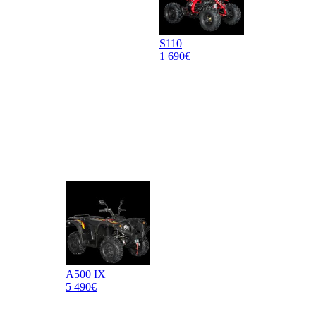
S110
1 690€
A500 IX
5 490€