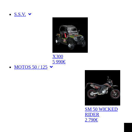
S.S.V.
X300
5 990€
MOTOS 50 / 125
SM 50 WICKED
RIDER
2 790€