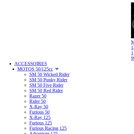
1
1
9
ACCESSOIRES
MOTOS 50/125cc
SM 50 Wicked Rider
SM 50 Punky Rider
SM 50 Five Rider
SM 50 Red Rider
Razer 50
Rider 50
X-Ray 50
Furious 50
X-Ray 125
Furious 125
Furious Racing 125
Adventure 125